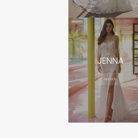
JENNA
MEHR