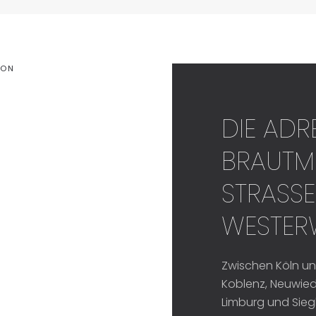
ION
DIE ADR
BRAUTM
STRASSE
ESTERW
Zwischen Köln un
Koblenz, Neuwied,
Limburg und Sieg