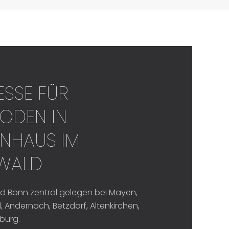
ESSE FÜR
ODEN IN
NHAUS IM W
ALD
d Bonn zentral gelegen bei Mayen,
 Andernach, Betzdorf, Altenkirchen,
burg.