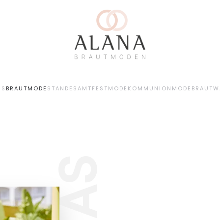
NS
BRAUTMODE
STANDESAMT
FESTMODE
KOMMUNIONMODE
BRAUTW