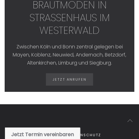
BRAUTMODEN IN
STRASSENHAUS IM W
ESTERWALD
Zwischen Köln und Bonn zentral gelegen bei
Mayen, Koblenz, Neuwied, Andernach, Betzdorf,
Altenkirchen, Limburg und Siegburg.
JETZT ANRUFEN
Jetzt Termin vereinbaren
IMPRESSUM
DATENSCHUTZ