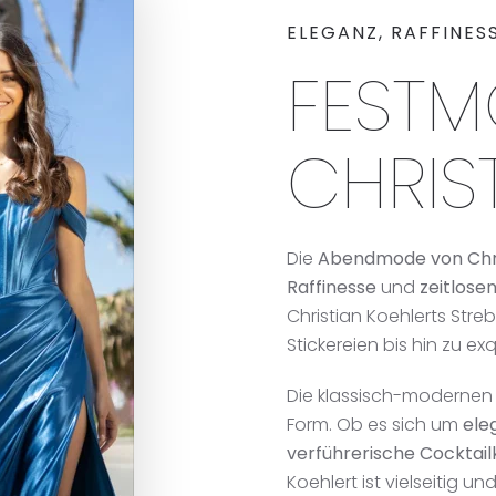
ELEGANZ, RAFFINESS
FEST
CHRIS
Die
Abendmode von Chri
Raffinesse
und
zeitlosen
Christian Koehlerts Str
Stickereien bis hin zu exq
Die klassisch-modernen 
Form. Ob es sich um
ele
verführerische Cocktail
Koehlert ist vielseitig 