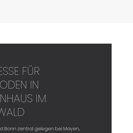
ESSE FÜR
ODEN IN
NHAUS IM W
ALD
d Bonn zentral gelegen bei Mayen,