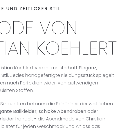
E UND ZEITLOSER STIL
MODE VON
TIAN KOEHLERT
stian Koehlert
vereint meisterhaft
Eleganz
,
 Stil
. Jedes handgefertigte Kleidungsstück spiegelt
eben nach Perfektion wider, von aufwendigen
uisiten Stoffen.
Silhouetten betonen die Schönheit der weiblichen
gante Ballkleider
,
schicke Abendroben
oder
kleider
handelt - die Abendmode von Christian
und bietet für jeden Geschmack und Anlass das