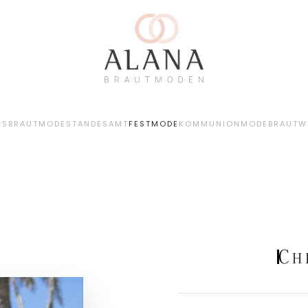
NS
BRAUTMODE
STANDESAMT
FESTMODE
KOMMUNIONMODE
BRAUTW