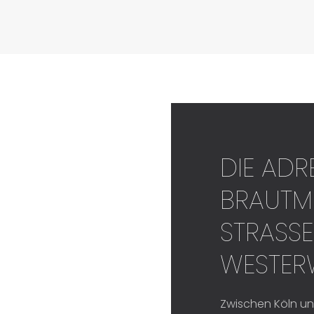
DIE ADR
BRAUTM
STRASSE
ESTERW
Zwischen Köln un