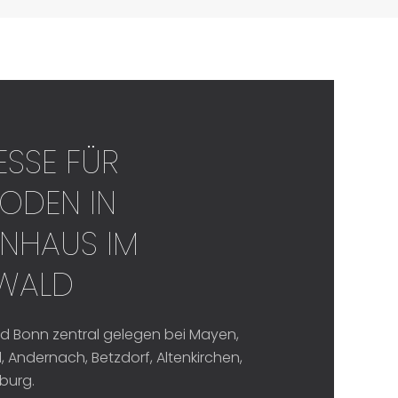
ESSE FÜR
ODEN IN
NHAUS IM W
ALD
d Bonn zentral gelegen bei Mayen,
 Andernach, Betzdorf, Altenkirchen,
burg.