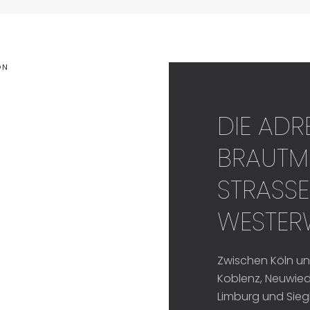
ON
DIE ADR
BRAUTM
STRASSE
ESTERW
Zwischen Köln un
Koblenz, Neuwied,
Limburg und Sieg