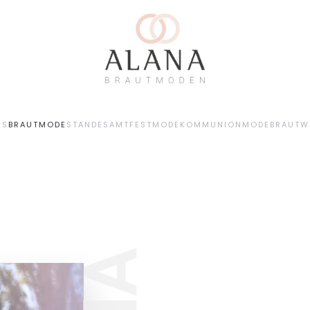
NS
BRAUTMODE
STANDESAMT
FESTMODE
KOMMUNIONMODE
BRAUTW